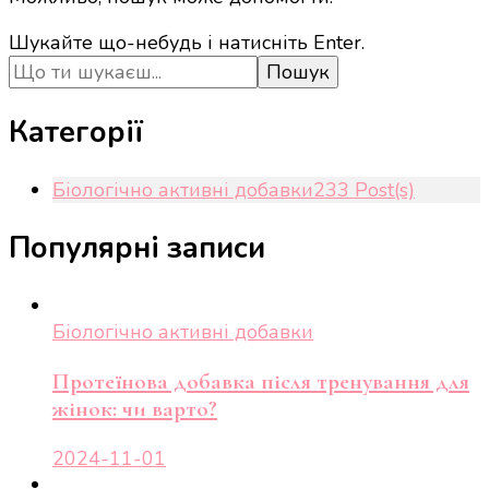
Шукаєте
Шукайте що-небудь і натисніть Enter.
щось?
Категорії
Біологічно активні добавки
233 Post(s)
Популярні записи
Біологічно активні добавки
Протеїнова добавка після тренування для
жінок: чи варто?
2024-11-01