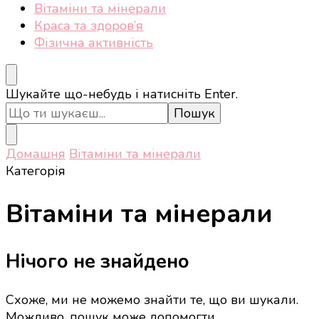
Вітаміни та мінерали
Краса та здоров’я
Фізична активність
Шукаєте
Шукайте що-небудь і натисніть Enter.
щось?
Домашня
Вітаміни та мінерали
Категорія
Вітаміни та мінерали
Нічого не знайдено
Схоже, ми не можемо знайти те, що ви шукали.
Можливо, пошук може допомогти.