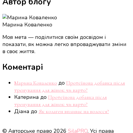
Автор блогу
Марина Коваленко
Моя мета — поділитися своїм досвідом і
показати, як можна легко впроваджувати зміни
в своє життя.
Коментарі
до
Марина Коваленко
Протеїнова добавка після
тренування для жінок: чи варто?
Катерина
до
Протеїнова добавка після
тренування для жінок: чи варто?
Діана
до
Як колаген впливає на волосся?
© Авторське право 2026
SilaPRO
. Усі права